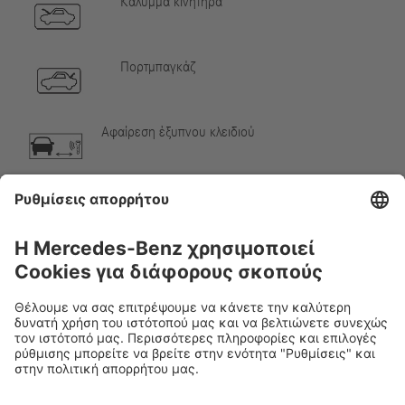
Κάλυμμα κινητήρα
Πορτμπαγκάζ
Αφαίρεση έξυπνου κλειδιού
Αέριο κλιματιστικού
Προειδοποίηση, χαμηλή θερμοκρασία