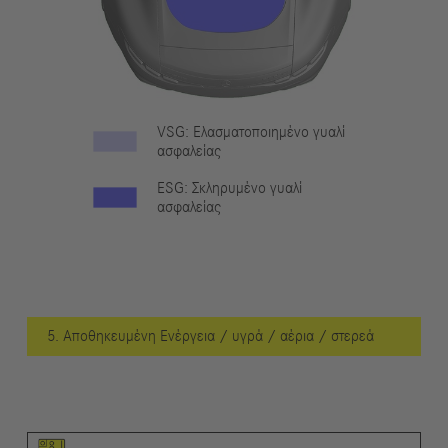
VSG: Ελασματοποιημένο γυαλί
ασφαλείας
ESG: Σκληρυμένο γυαλί
ασφαλείας
5. Αποθηκευμένη Ενέργεια / υγρά / αέρια / στερεά
Εικονόγραμμα του στοιχείου