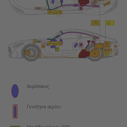
Αερόσακος
Γεννήτρια αερίου