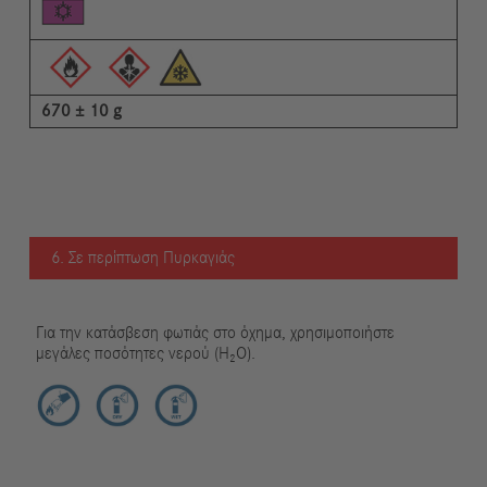
670 ± 10 g
6. Σε περίπτωση Πυρκαγιάς
Για την κατάσβεση φωτιάς στο όχημα, χρησιμοποιήστε
μεγάλες ποσότητες νερού (H₂O).