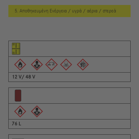
5. Αποθηκευμένη Ενέργεια / υγρά / αέρια / στερεά
Εικονόγραμμα του στοιχείου
Εικονογράμματα των προειδοποιήσεων
Περιγραφή
12 V/ 48 V
76 L