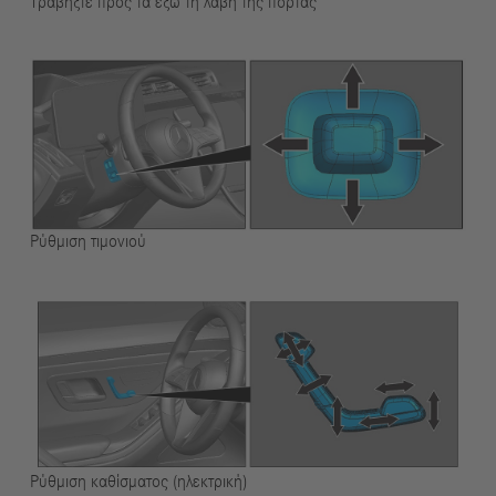
Τραβήξτε προς τα έξω τη λαβή της πόρτας
Ρύθμιση τιμονιού
Ρύθμιση καθίσματος (ηλεκτρική)