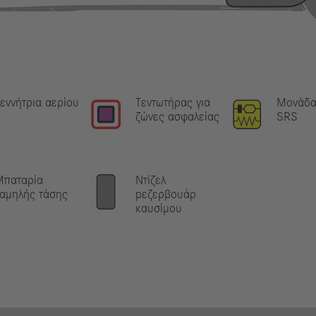
εννήτρια αερίου
Τεντωτήρας για
Μονάδα
ζώνες ασφαλείας
SRS
Μπαταρία
Ντίζελ
αμηλής τάσης
pεζερβουάρ
καυσίμου