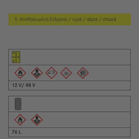
5. Αποθηκευμένη Ενέργεια / υγρά / αέρια / στερεά
Εικονόγραμμα του στοιχείου
Εικονογράμματα των προειδοποιήσεων
Περιγραφή
12 V/ 48 V
76 L