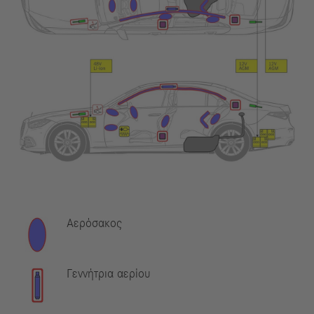
Αερόσακος
Γεννήτρια αερίου