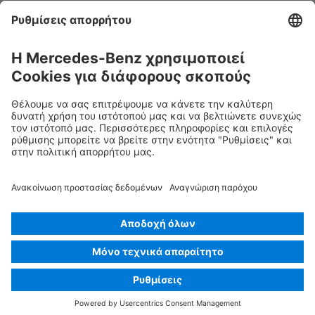
Αέριο κλιματιστικού
Προειδοποίηση, χαμηλή θερμοκρασία
Rescue Card Επιβατικά
Έκδοση 07/2026
01.8
ID-Nr.: 223.023
© 2026
Mercedes-Benz AG
Προσδιορισμός παρόχου
Ρυθμίσεις cookies
Cookies
Προστασία δεδομένων
Νομική γνωστοποίηση
Επιλογή γλώσσας