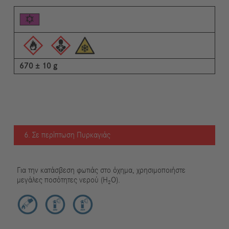
670 ± 10 g
6. Σε περίπτωση Πυρκαγιάς
Για την κατάσβεση φωτιάς στο όχημα, χρησιμοποιήστε
μεγάλες ποσότητες νερού (H₂O).