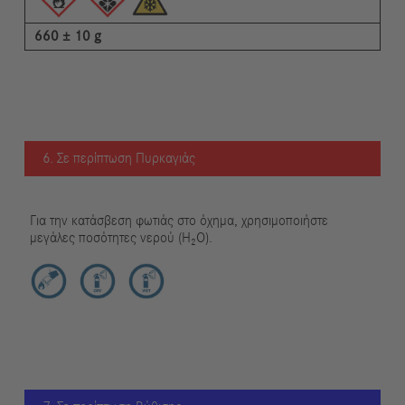
660 ± 10 g
6. Σε περίπτωση Πυρκαγιάς
Για την κατάσβεση φωτιάς στο όχημα, χρησιμοποιήστε
μεγάλες ποσότητες νερού (H₂O).