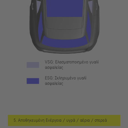
VSG: Ελασματοποιημένο γυαλί
ασφαλείας
ESG: Σκληρυμένο γυαλί
ασφαλείας
5. Αποθηκευμένη Ενέργεια / υγρά / αέρια / στερεά