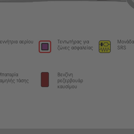
εννήτρια αερίου
Τεντωτήρας για
Μονάδα
ζώνες ασφαλείας
SRS
Μπαταρία
Βενζίνη
αμηλής τάσης
pεζερβουάρ
καυσίμου