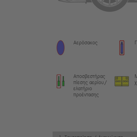
Αερόσακος
Γ
Αποσβεστήρας
πίεσης αερίου/
χ
ελατήριο
προέντασης