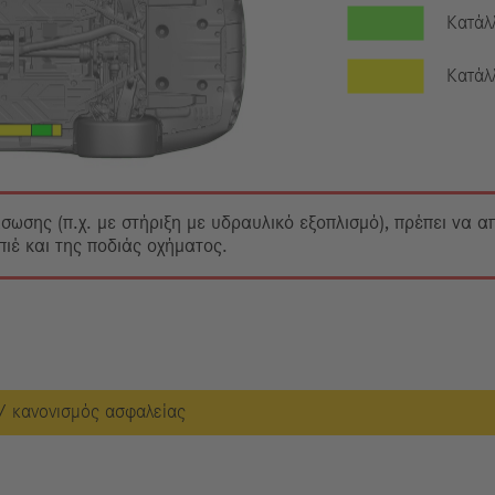
Κατάλ
Κατάλ
άσωσης (π.χ. με στήριξη με υδραυλικό εξοπλισμό), πρέπει να 
έ και της ποδιάς οχήματος.
/ κανονισμός ασφαλείας