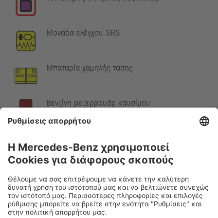
Μονάδα ελέγχου SRS
Μπαταρία χαμηλής τάσης
Βενζίνη pεζερβουάρ καυσίμου
Υπόδειξη:
Λεπτομερείς πληροφορίες δίνονται στον
οδηγό
διάσωσης
.