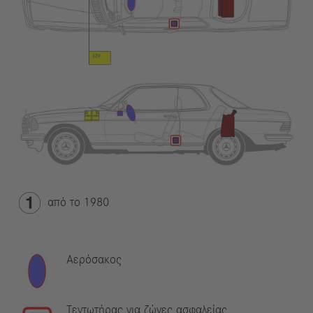
από το 1980
Αερόσακος
Τεντωτήρας για ζώνες ασφαλείας