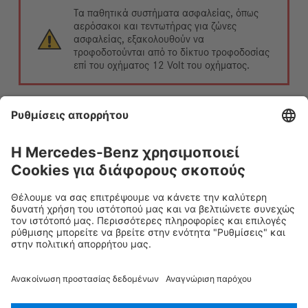
Τα παθητικά συστήματα ασφαλείας, όπως
αερόσακοι και τεντωτήρας για ζώνες
ασφαλείας, εξακολουθούν να
τροφοδοτούνται από το δίκτυο τροφοδοσίας
επί του οχήματος 12 Volt του οχήματος.
Αποσύνδεση μπαταρίας 12 V
1. Αφαιρέστε το κάλυμμα της μπαταρίας 12 Volt.
2. Αποσυνδέστε το αρνητικό καλώδιο της μπαταρίας
12 Volt στον βιδωτό σύνδεσμο και ασφαλίστε το έναντι
ακούσιας επαφής.
Rescue Card Επιβατικά
Έκδοση 07/2026
02.0
ID-Nr.: 451.5