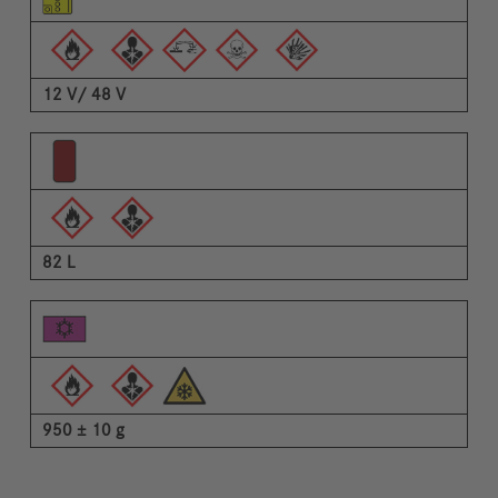
Περιγραφή
12 V/ 48 V
82 L
950 ± 10 g