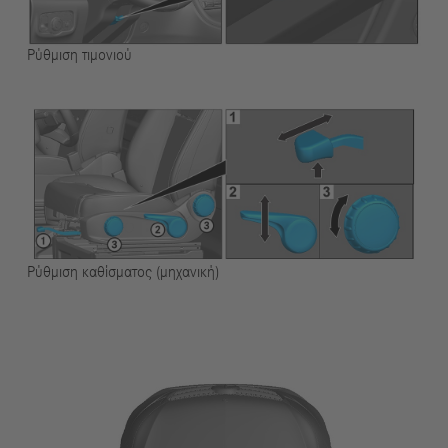
Ρύθμιση τιμονιού
Ρύθμιση καθίσματος (μηχανική)