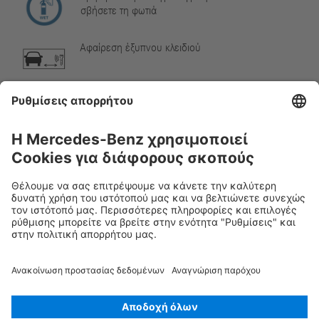
σβήσετε τη φωτιά
Αφαίρεση έξυπνου κλειδιού
Αέριο κλιματιστικού
Προειδοποίηση, χαμηλή θερμοκρασία
Rescue Card Βαν
Έκδοση 07/2026
01.3
ID-Nr.: 448.815