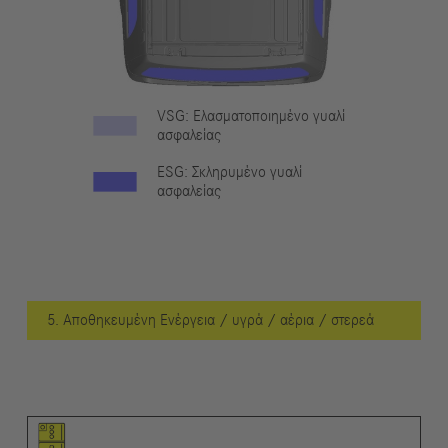
VSG: Ελασματοποιημένο γυαλί
ασφαλείας
ESG: Σκληρυμένο γυαλί
ασφαλείας
5. Αποθηκευμένη Ενέργεια / υγρά / αέρια / στερεά
Εικονόγραμμα του στοιχείου
Εικονογράμματα των προειδοποιήσεων