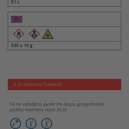
51 L
530 ± 10 g
6. Σε περίπτωση Πυρκαγιάς
Για την κατάσβεση φωτιάς στο όχημα, χρησιμοποιήστε
μεγάλες ποσότητες νερού (H₂O).