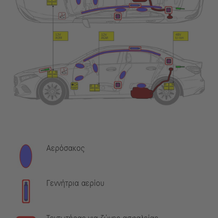
Αερόσακος
Γεννήτρια αερίου