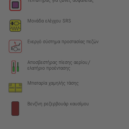
Τεντωτήρας για ζώνες ασφαλείας
Μονάδα ελέγχου SRS
Ενεργό σύστημα προστασίας πεζών
Αποσβεστήρας πίεσης αερίου/
ελατήριο προέντασης
Μπαταρία χαμηλής τάσης
Βενζίνη pεζερβουάρ καυσίμου