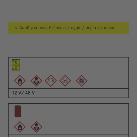
5. Αποθηκευμένη Ενέργεια / υγρά / αέρια / στερεά
Εικονόγραμμα του στοιχείου
Εικονογράμματα των προειδοποιήσεων
Περιγραφή
12 V/ 48 V