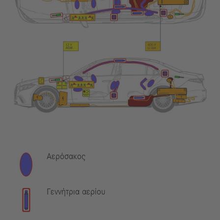
Αερόσακος
Γεννήτρια αερίου