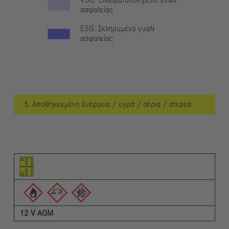
VSG: Ελασματοποιημένο γυαλί
ασφαλείας
ESG: Σκληρυμένο γυαλί
ασφαλείας
5. Αποθηκευμένη Ενέργεια / υγρά / αέρια / στερεά
Εικονόγραμμα του στοιχείου
Εικονογράμματα των προειδοποιήσεων
Περιγραφή
12 V AGM