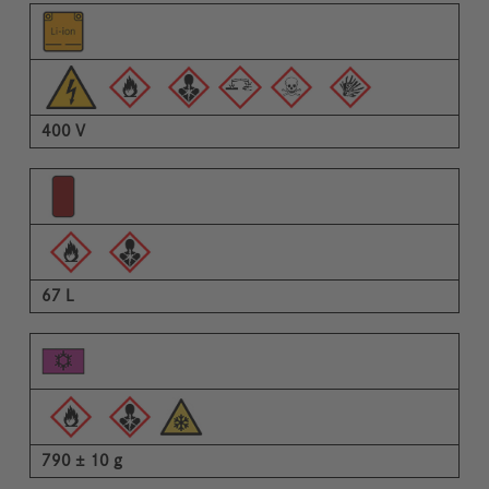
400 V
67 L
790 ± 10 g