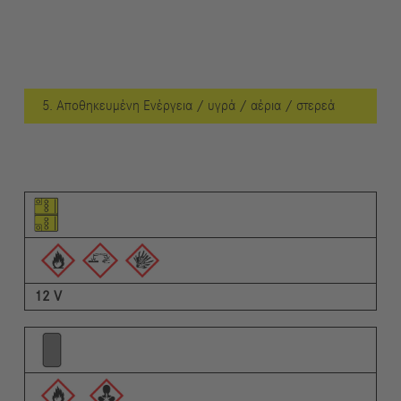
5. Αποθηκευμένη Ενέργεια / υγρά / αέρια / στερεά
Εικονόγραμμα του στοιχείου
Εικονογράμματα των προειδοποιήσεων
Περιγραφή
12 V