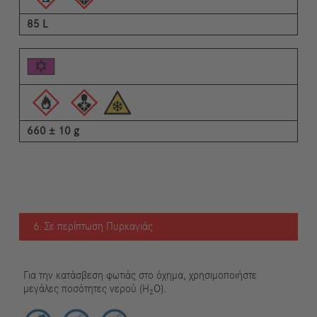
85 L
660 ± 10 g
6. Σε περίπτωση Πυρκαγιάς
Για την κατάσβεση φωτιάς στο όχημα, χρησιμοποιήστε
μεγάλες ποσότητες νερού (H₂O).