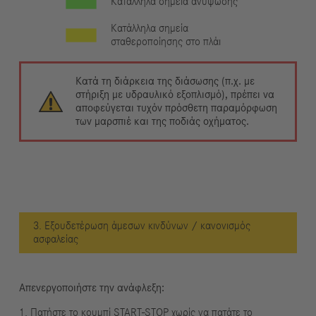
Κατάλληλα σημεία ανύψωσης
Κατάλληλα σημεία
σταθεροποίησης στο πλάι
Κατά τη διάρκεια της διάσωσης (π.χ. με
στήριξη με υδραυλικό εξοπλισμό), πρέπει να
αποφεύγεται τυχόν πρόσθετη παραμόρφωση
των μαρσπιέ και της ποδιάς οχήματος.
3. Εξουδετέρωση άμεσων κινδύνων / κανονισμός
ασφαλείας
Απενεργοποιήστε την ανάφλεξη:
1. Πατήστε το κουμπί START-STOP χωρίς να πατάτε το