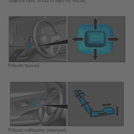
Τραβήξτε προς τα έξω τη λαβή της πόρτας
Ρύθμιση τιμονιού
Ρύθμιση καθίσματος (ηλεκτρική)