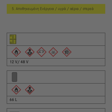
5. Αποθηκευμένη Ενέργεια / υγρά / αέρια / στερεά
Εικονόγραμμα του στοιχείου
Εικονογράμματα των προειδοποιήσεων
Περιγραφή
12 V/ 48 V
66 L