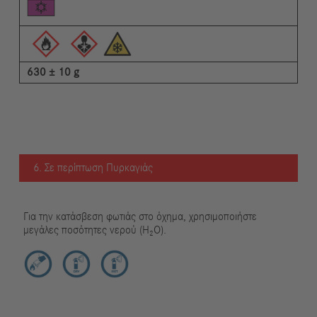
630 ± 10 g
6. Σε περίπτωση Πυρκαγιάς
Για την κατάσβεση φωτιάς στο όχημα, χρησιμοποιήστε
μεγάλες ποσότητες νερού (H₂O).