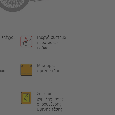
 ελέγχου
Ενεργό σύστημα
προστασίας
πεζών
Μπαταρία
ουάρ
υψηλής τάσης
ου
Συσκευή
χαμηλής τάσης
αποσύνδεσης
υψηλής τάσης