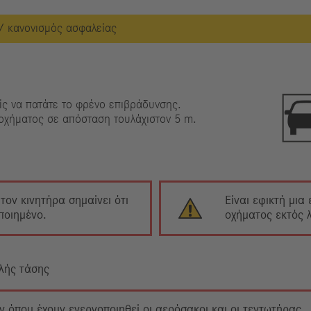
/ κανονισμός ασφαλείας
ίς να πατάτε το φρένο επιβράδυνσης.
 οχήματος σε απόσταση τουλάχιστον 5 m.
ον κινητήρα σημαίνει ότι
Είναι εφικτή μια
ποιημένο.
οχήματος εκτός λ
λής τάσης
 όπου έχουν ενεργοποιηθεί οι αερόσακοι και οι τεντωτήρας