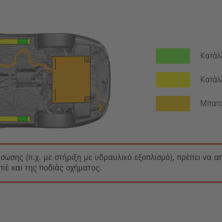
Κατάλ
Κατάλ
Μπατα
άσωσης (π.χ. με στήριξη με υδραυλικό εξοπλισμό), πρέπει να 
έ και της ποδιάς οχήματος.