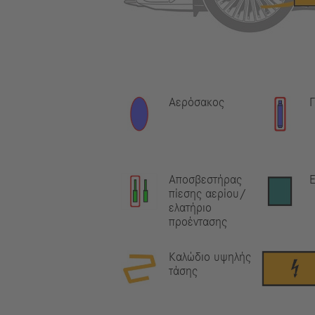
Αερόσακος
Γ
Αποσβεστήρας
Ε
πίεσης αερίου/
ελατήριο
προέντασης
Καλώδιο υψηλής
τάσης