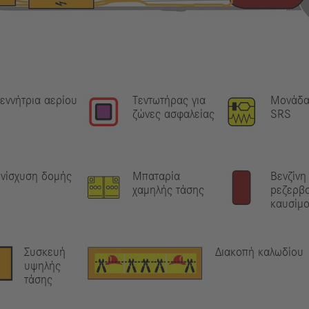
εννήτρια αερίου
Τεντωτήρας για
Μονάδα
ζώνες ασφαλείας
SRS
νίσχυση δομής
Μπαταρία
Βενζίνη
χαμηλής τάσης
pεζερβ
καυσίμ
Συσκευή
Διακοπή καλωδίου
υψηλής
τάσης