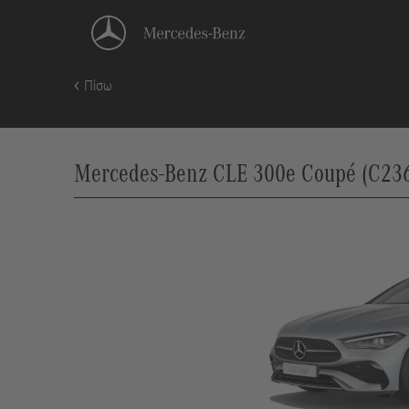
Πίσω
Mercedes-Benz CLE 300e Coupé (C236