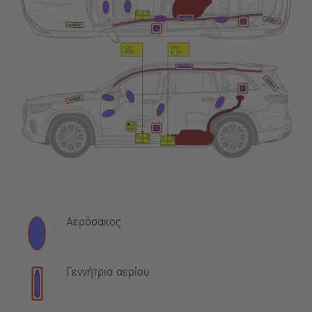
Αερόσακος
Γεννήτρια αερίου