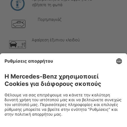
σβήσετε τη φωτιά
Πορτμπαγκάζ
Αφαίρεση έξυπνου κλειδιού
Αέριο κλιματιστικού
Προειδοποίηση, χαμηλή θερμοκρασία