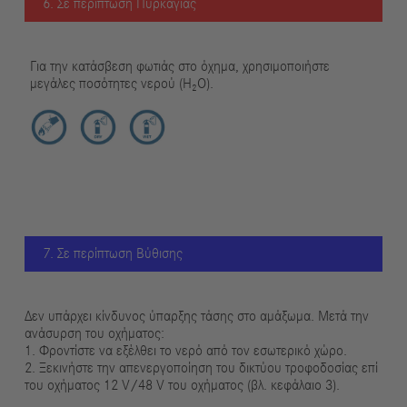
6. Σε περίπτωση Πυρκαγιάς
Για την κατάσβεση φωτιάς στο όχημα, χρησιμοποιήστε
μεγάλες ποσότητες νερού (H₂O).
7. Σε περίπτωση Βύθισης
Δεν υπάρχει κίνδυνος ύπαρξης τάσης στο αμάξωμα. Μετά την
ανάσυρση του οχήματος:
1. Φροντίστε να εξέλθει το νερό από τον εσωτερικό χώρο.
2. Ξεκινήστε την απενεργοποίηση του δικτύου τροφοδοσίας επί
του οχήματος 12 V/48 V του οχήματος (βλ. κεφάλαιο 3).