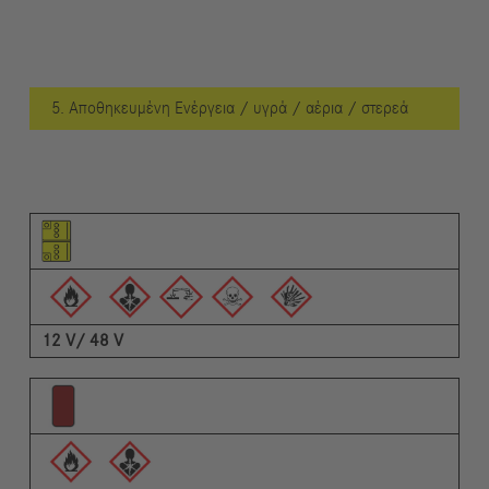
5. Αποθηκευμένη Ενέργεια / υγρά / αέρια / στερεά
Εικονόγραμμα του στοιχείου
Εικονογράμματα των προειδοποιήσεων
Περιγραφή
12 V/ 48 V