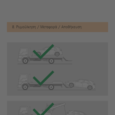
8. Ρυμούλκηση / Μεταφορά / Αποθήκευση