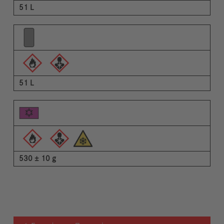
51 L
51 L
530 ± 10 g