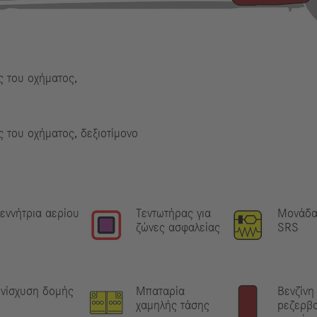
 του οχήματος,
 του οχήματος, δεξιοτίμονο
εννήτρια αερίου
Τεντωτήρας για
Μονάδα
ζώνες ασφαλείας
SRS
νίσχυση δομής
Μπαταρία
Βενζίνη
χαμηλής τάσης
pεζερβ