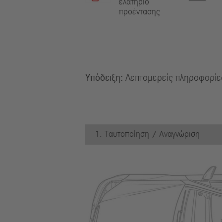
ελατήριο
προέντασης
Υπόδειξη:
Λεπτομερείς πληροφορίες
1. Ταυτοποίηση / Αναγνώριση