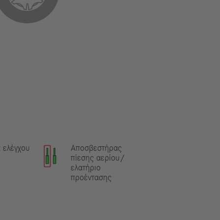
 ελέγχου
Αποσβεστήρας
πίεσης αερίου/
ελατήριο
προέντασης