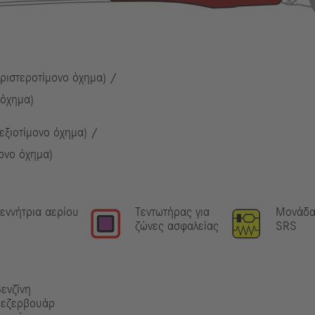
ριστεροτίμονο όχημα) /
 όχημα)
εξιοτίμονο όχημα) /
ονο όχημα)
εννήτρια αερίου
Τεντωτήρας για
Μονάδα
ζώνες ασφαλείας
SRS
ενζίνη
pεζερβουάρ