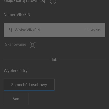
Znajdź kartę ratowniczą
Numer VIN/FIN
Wpisz VIN/FIN
661
Wyniki
Skanowanie
lub
Wybierz filtry
Wybierz rodzaj pojazdu
Samochód osobowy
Van