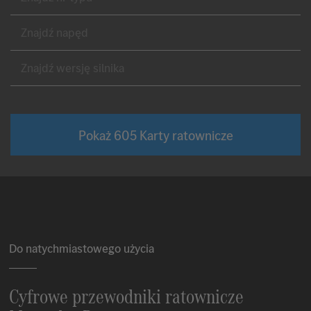
Znajd
Znajd
Pokaż
605
Karty ratownicze
Do natychmiastowego użycia
Cyfrowe przewodniki ratownicze