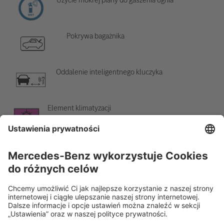
Pokrywa bagażnika
Oddalenie inteligentnego kluczyka
Element klimatyzacji
Ostrzeżenie o niskiej temperaturze