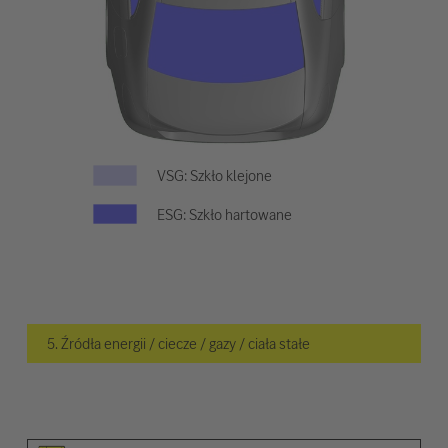
VSG: Szkło klejone
ESG: Szkło hartowane
5. Źródła energii / ciecze / gazy / ciała stałe
Piktogram elementu