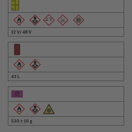
Piktogramy ostrzeżeń
Opis
12 V/ 48 V
43 L
530 ± 10 g