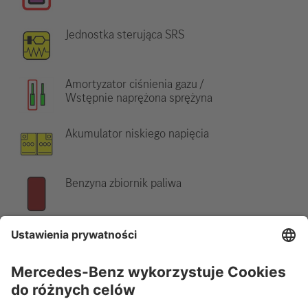
Jednostka sterująca SRS
Amortyzator ciśnienia gazu /
Wstępnie naprężona sprężyna
Akumulator niskiego napięcia
Benzyna zbiornik paliwa
Wskazówka:
Więcej informacji znajduje się w naszych
wytycznych ratowniczych
.