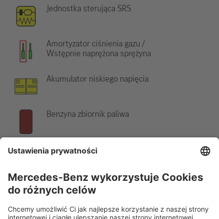
Jednostka sterująca SRS
Amortyzator ciśnienia gazu /
Wstępnie naprężona sprężyna
Akumulator niskiego napięcia
Benzyna zbiornik paliwa
Wskazówka:
Więcej informacji znajduje się w naszych
wytycznych ratowniczych
.