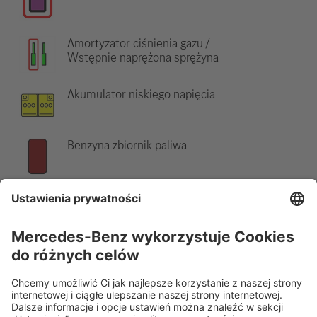
Amortyzator ciśnienia gazu /
Wstępnie naprężona sprężyna
Akumulator niskiego napięcia
Benzyna zbiornik paliwa
Wskazówka:
Więcej informacji znajduje się w naszych
wytycznych ratowniczych
.