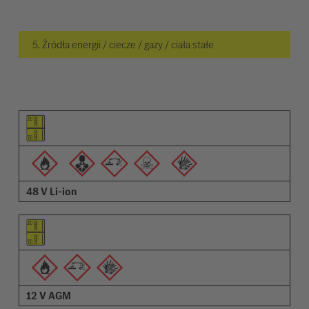
5. Źródła energii / ciecze / gazy / ciała stałe
Piktogram elementu
Piktogramy ostrzeżeń
Opis
48 V Li-ion
12 V AGM