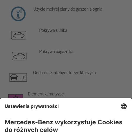
Użycie mokrej piany do gaszenia ognia
Pokrywa silnika
Pokrywa bagażnika
Oddalenie inteligentnego kluczyka
Element klimatyzacji
Ostrzeżenie o niskiej temperaturze