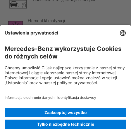
Element klimatyzacji
Ostrzeżenie o niskiej temperaturze
Rescue Card Samochód osobowy
Wersja 07/2026
02.4
ID-Nr.:
223.979
© 2026
Mercedes-Benz AG
Oznaczenie usługodawcy
Ustawienia cookies
Cookies