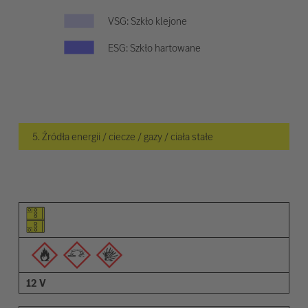
VSG: Szkło klejone
ESG: Szkło hartowane
5. Źródła energii / ciecze / gazy / ciała stałe
Piktogram elementu
Piktogramy ostrzeżeń
Opis
12 V