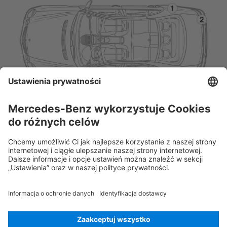
Rescue Card Samochód osobowy
Wersja 07/2026
03.2
ID-Nr.:
211.3