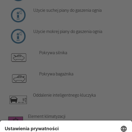
Użycie suchej piany do gaszenia ognia
Użycie mokrej piany do gaszenia ognia
Pokrywa silnika
Pokrywa bagażnika
Oddalenie inteligentnego kluczyka
Element klimatyzacji