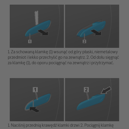
1. Za schowaną klamkę (1) wsunąć od góry płaski, niemetalowy
przedmiot i lekko przechylić go na zewnątrz. 2. Od dołu sięgnąć
za klamkę (1), do oporu pociągnąć na zewnątrz i przytrzymać.
1. Naciśnij przednią krawędź klamki drzwi 2. Pociągnij klamkę