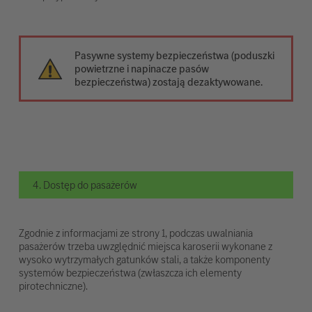
Pasywne systemy bezpieczeństwa (poduszki
powietrzne i napinacze pasów
bezpieczeństwa) zostają dezaktywowane.
4. Dostęp do pasażerów
Zgodnie z informacjami ze strony 1, podczas uwalniania
pasażerów trzeba uwzględnić miejsca karoserii wykonane z
wysoko wytrzymałych gatunków stali, a także komponenty
systemów bezpieczeństwa (zwłaszcza ich elementy
pirotechniczne).