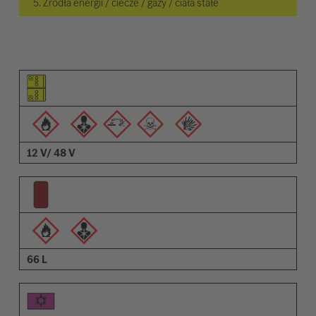
5. Źródła energii / ciecze / gazy / ciała stałe
Piktogram elementu
Piktogramy ostrzeżeń
Opis
12 V/ 48 V
66 L