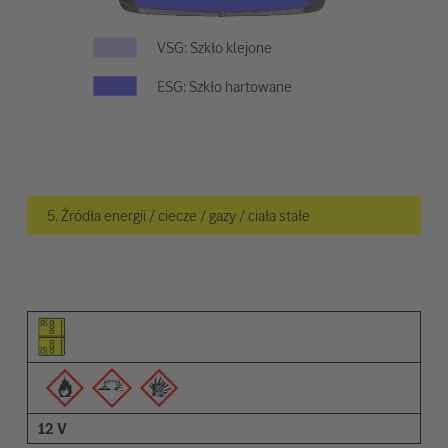
VSG: Szkło klejone
ESG: Szkło hartowane
5. Źródła energii / ciecze / gazy / ciała stałe
Piktogram elementu
Piktogramy ostrzeżeń
Opis
12 V