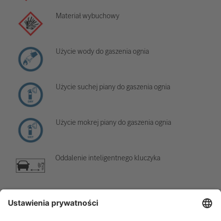
Materiał wybuchowy
Użycie wody do gaszenia ognia
Użycie suchej piany do gaszenia ognia
Użycie mokrej piany do gaszenia ognia
Oddalenie inteligentnego kluczyka
Element klimatyzacji