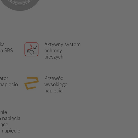
ka
Aktywny system
ca SRS
ochrony
pieszych
ator
Przewód
napięcio
wysokiego
napięcia
nie
o napięcia
jące
 napięcie