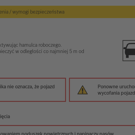
żenia / wymogi bezpieczeństwa
aktywując hamulca roboczego.
pieczyć w odległości co najmniej 5 m od
ika nie oznacza, że pojazd
Ponowne uruchom
wycofania pojazdu
ięcia
wowaniem poduszek powietrznych i napinaczy pasów