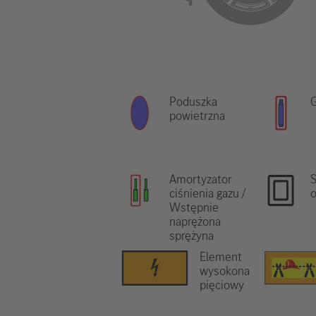
Poduszka
G
powietrzna
Amortyzator
S
ciśnienia gazu /
o
Wstępnie
naprężona
sprężyna
Element
wysokona
pięciowy