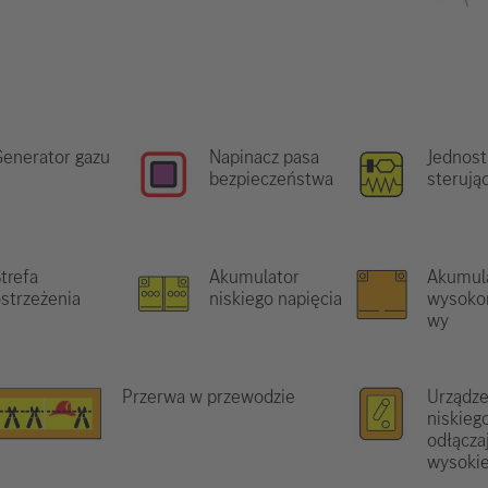
enerator gazu
Napinacz pasa
Jednost
bezpieczeństwa
sterują
trefa
Akumulator
Akumul
strzeżenia
niskiego napięcia
wysoko
wy
Przerwa w przewodzie
Urządze
niskieg
odłącza
wysokie