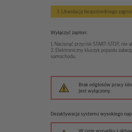
3. Likwidacja bezpośredniego zagro
Wyłączyć zapłon:
1. Nacisnąć przycisk START-STOP, nie 
2. Elektroniczny kluczyk pojazdu zabez
samochodu.
Brak odgłosów pracy siln
jest wyłączony.
Dezaktywacja systemu wysokiego nap
W razie wypadku z akty