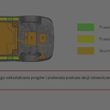
Prawi
Prawid
Akumu
o odkształcania progów i podwozia podczas akcji ratowniczej