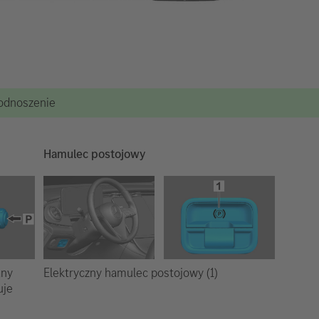
podnoszenie
Hamulec postojowy
Elektryczny hamulec postojowy (1)
any
uje