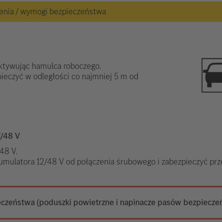
żenia / wymogi bezpieczeństwa
aktywując hamulca roboczego.
pieczyć w odległości co najmniej 5 m od
V/48 V
48 V.
umulatora 12/48 V od połączenia śrubowego i zabezpieczyć p
czeństwa (poduszki powietrzne i napinacze pasów bezpiecze