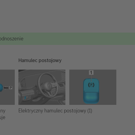
podnoszenie
Hamulec postojowy
Elektryczny hamulec postojowy (1)
any
uje