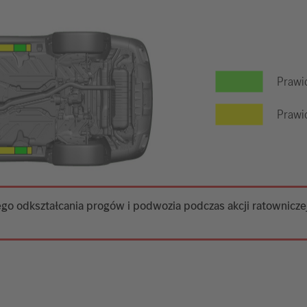
Prawi
Prawid
o odkształcania progów i podwozia podczas akcji ratowniczej