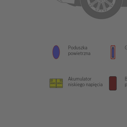
Poduszka
G
powietrzna
Akumulator
B
niskiego napięcia
p