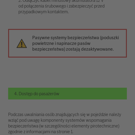
2. Odłączyć kabel minusowy akumulatora 12 V
od połączenia śrubowego i zabezpieczyć przed
przypadkowym kontaktem.
Pasywne systemy bezpieczeństwa (poduszki
powietrzne i napinacze pasów
bezpieczeństwa) zostają dezaktywowane.
4. Dostęp do pasażerów
Podczas uwalniania osób znajdujących się w pojeździe należy
wziąć pod uwagę komponenty systemów wspomagania
bezpieczeństwa (w szczególności elementy pirotechniczne)
zgodnie z informacjami na stronie 1.