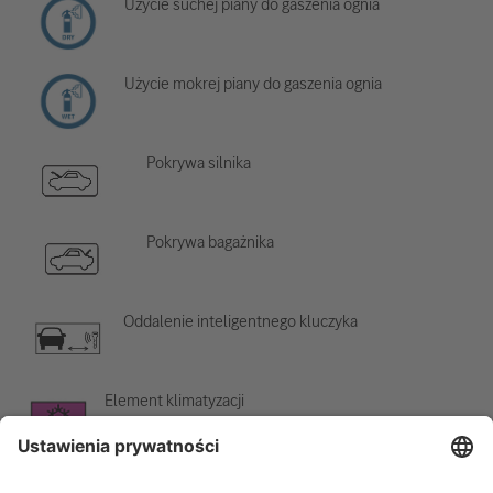
Użycie suchej piany do gaszenia ognia
Użycie mokrej piany do gaszenia ognia
Pokrywa silnika
Pokrywa bagażnika
Oddalenie inteligentnego kluczyka
Element klimatyzacji
Ostrzeżenie o niskiej temperaturze