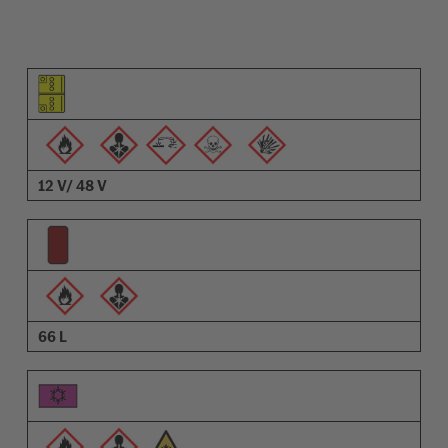
Piktogram elementu
Piktogramy ostrzeżeń
Opis
12 V/ 48 V
66 L