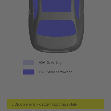
VSG: Szkło klejone
ESG: Szkło hartowane
5. Źródła energii / ciecze / gazy / ciała stałe