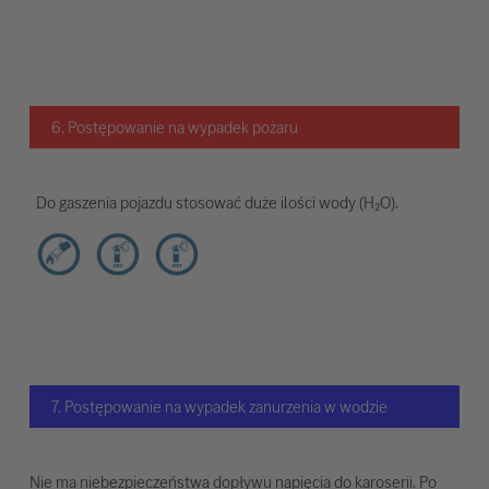
6. Postępowanie na wypadek pożaru
Do gaszenia pojazdu stosować duże ilości wody (H₂O).
7. Postępowanie na wypadek zanurzenia w wodzie
Nie ma niebezpieczeństwa dopływu napięcia do karoserii. Po