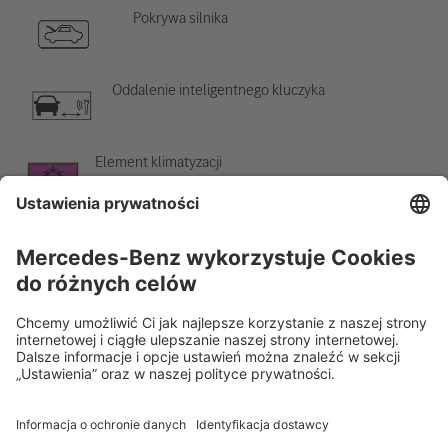
Pokrywa silnika
Oddalenie inteligentnego kluczyka
Element klimatyzacji
Ostrzeżenie o niskiej temperaturze
Rescue Card Samochód osobowy
Wersja 07/2026
01.5
ID-Nr.: