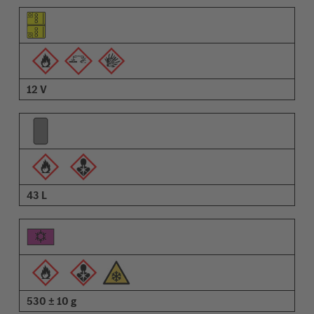
Piktogram elementu
Piktogramy ostrzeżeń
Opis
12 V
43 L
530 ± 10 g