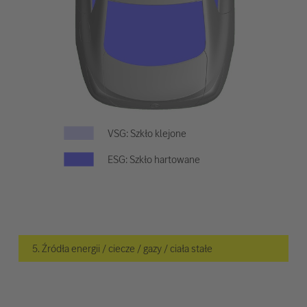
VSG: Szkło klejone
ESG: Szkło hartowane
5. Źródła energii / ciecze / gazy / ciała stałe