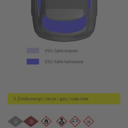
VSG: Szkło klejone
ESG: Szkło hartowane
5. Źródła energii / ciecze / gazy / ciała stałe