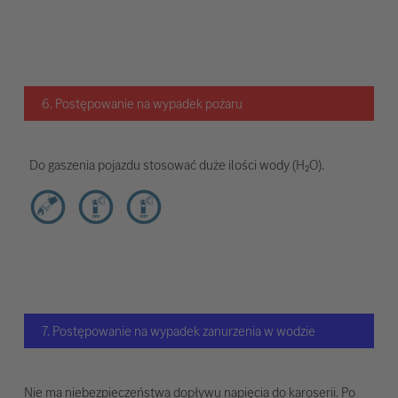
6. Postępowanie na wypadek pożaru
Do gaszenia pojazdu stosować duże ilości wody (H₂O).
7. Postępowanie na wypadek zanurzenia w wodzie
Nie ma niebezpieczeństwa dopływu napięcia do karoserii. Po