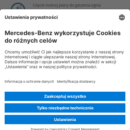
Użycie mokrej piany do gaszenia ognia
Oddalenie inteligentnego kluczyka
Rescue Card Samochód osobowy
Wersja 07/2026
03.2
ID-Nr.:
117.9
© 2026
Mercedes-Benz AG
Oznaczenie usługodawcy
Ustawienia cookies
Cookies
Ochrona danych osobowych
Informacje prawne
Wybór języka