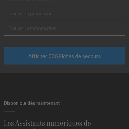
Trouv
Trouv
Afficher
605
Fiches de secours
Disponible dès maintenant
Les Assistants numériques de