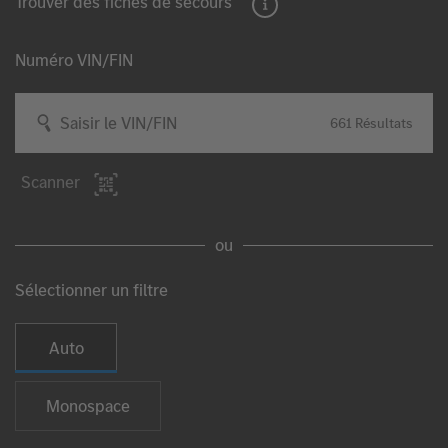
Trouver des fiches de secours
Numéro VIN/FIN
Saisir le VIN/FIN
661
Résultats
Scanner
ou
Sélectionner un filtre
Sélectionner le type de véhicule
Auto
Monospace