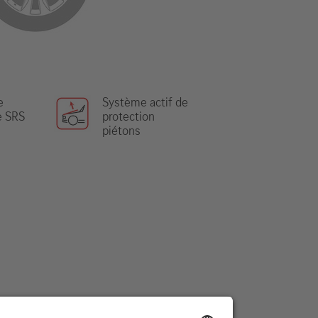
e
Système actif de
e SRS
protection
piétons
se d’urgence
.