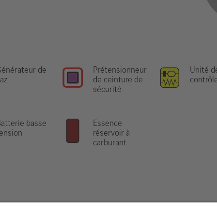
énérateur de
Prétensionneur
Unité d
az
de ceinture de
contrôl
sécurité
atterie basse
Essence
ension
réservoir à
carburant
les informations, veuillez consulter notre
guide de répon