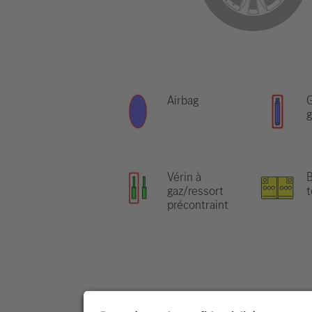
Airbag
G
g
Vérin à
B
gaz/ressort
t
précontraint
Remarque:
Pour obtenir de plus amp