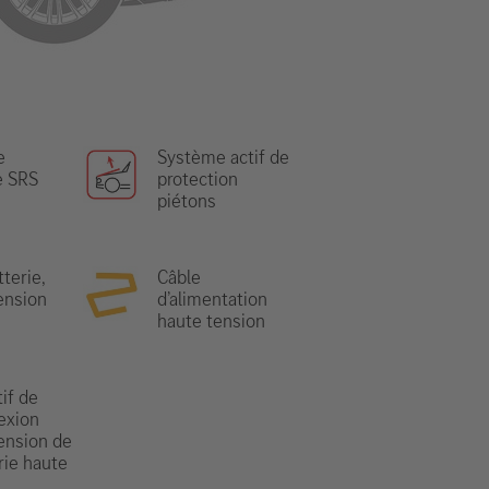
e
Système actif de
e SRS
protection
piétons
terie,
Câble
ension
d’alimentation
haute tension
if de
exion
ension de
rie haute