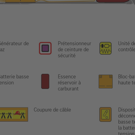
énérateur de
Prétensionneur
Unité d
az
de ceinture de
contrôl
sécurité
atterie basse
Essence
Bloc-bat
ension
réservoir à
haute t
carburant
Coupure de câble
Disposit
déconn
basse t
la batte
tension