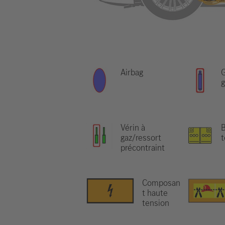
Airbag
G
g
Vérin à
B
gaz/ressort
t
précontraint
Composan
t haute
tension