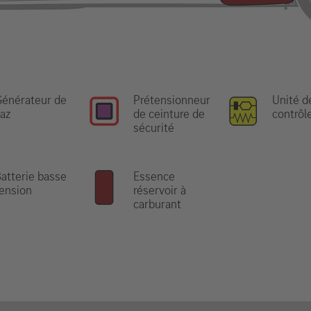
énérateur de
Prétensionneur
Unité d
az
de ceinture de
contrôl
sécurité
atterie basse
Essence
ension
réservoir à
carburant