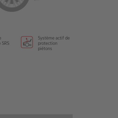
e
Système actif de
e SRS
protection
piétons