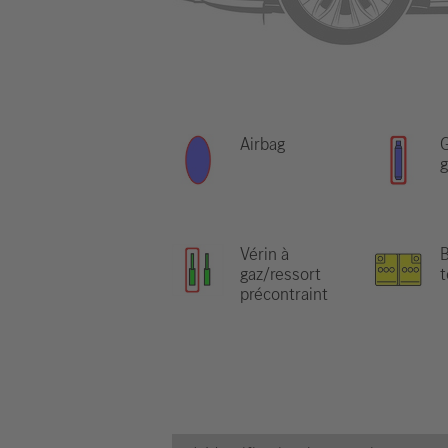
Airbag
G
g
Vérin à
B
gaz/ressort
t
précontraint