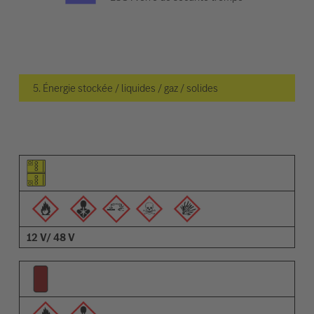
5. Énergie stockée / liquides / gaz / solides
Pictogramme de l'élément
Pictogrammes des avertissements
Description
12 V/ 48 V