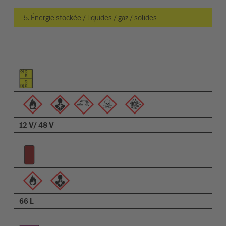
5. Énergie stockée / liquides / gaz / solides
Pictogramme de l'élément
Pictogrammes des avertissements
Description
12 V/ 48 V
66 L