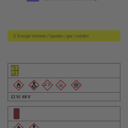
5. Énergie stockée / liquides / gaz / solides
Pictogramme de l'élément
Pictogrammes des avertissements
Description
12 V/ 48 V