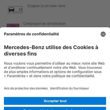
Eloigner la clé main-libre
Composant de climatisation
Avertissement, basse température
Rescue Card Auto
Version 07/2026
02.7
ID-Nr.: 223.9
© 2026
Mercedes-Benz AG
Identification du fournisseur
Paramètres des cookies