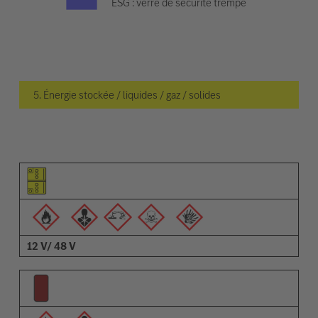
ESG : verre de sécurité trempé
5. Énergie stockée / liquides / gaz / solides
Pictogramme de l'élément
Pictogrammes des avertissements
Description
12 V/ 48 V