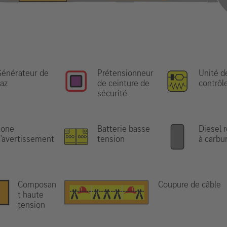
énérateur de
Prétensionneur
Unité d
az
de ceinture de
contrôl
sécurité
Zone
Batterie basse
Diesel 
'avertissement
tension
à carbu
Composan
Coupure de câble
t haute
tension