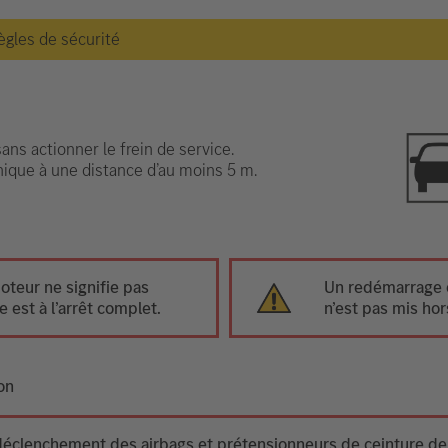
règles de sécurité
ns actionner le frein de service.
onique à une distance d’au moins 5 m.
oteur ne signifie pas
Un redémarrage e
 est à l’arrêt complet.
n’est pas mis hor
on
 déclenchement des airbags et prétensionneurs de ceinture de