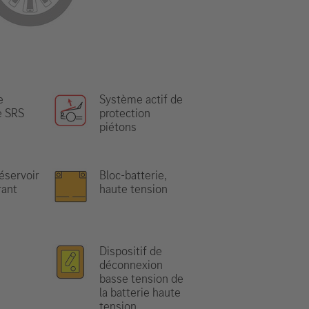
e
Système actif de
e SRS
protection
piétons
réservoir
Bloc-batterie,
rant
haute tension
Dispositif de
déconnexion
basse tension de
la batterie haute
tension