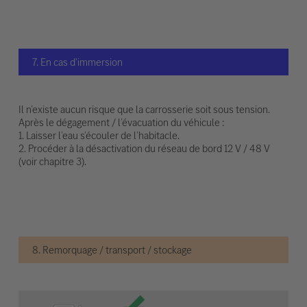
7. En cas d'immersion
Il n’existe aucun risque que la carrosserie soit sous tension.
Après le dégagement / l’évacuation du véhicule :
1. Laisser l’eau s’écouler de l’habitacle.
2. Procéder à la désactivation du réseau de bord 12 V / 48 V
(voir chapitre 3).
8. Remorquage / transport / stockage