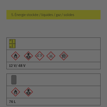
5. Énergie stockée / liquides / gaz / solides
Pictogramme de l'élément
Pictogrammes des avertissements
Description
12 V/ 48 V
76 L