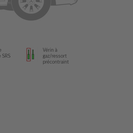
e
Vérin à
e SRS
gaz/ressort
précontraint