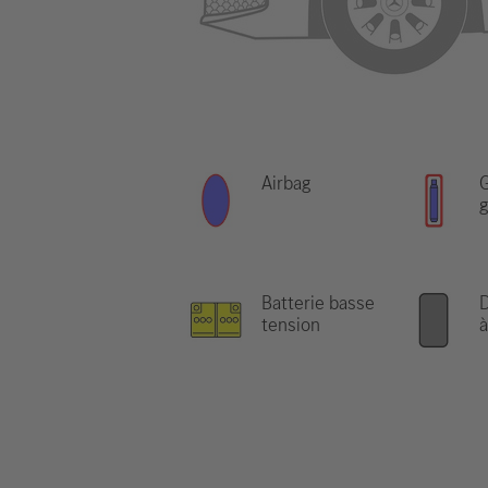
Airbag
G
g
Batterie basse
D
tension
à