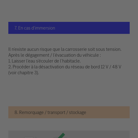
7. En cas d'immersion
Il n’existe aucun risque que la carrosserie soit sous tension.
Après le dégagement / l’évacuation du véhicule :
1. Laisser l’eau s’écouler de l’habitacle.
2. Procéder à la désactivation du réseau de bord 12 V / 48 V
(voir chapitre 3).
8. Remorquage / transport / stockage