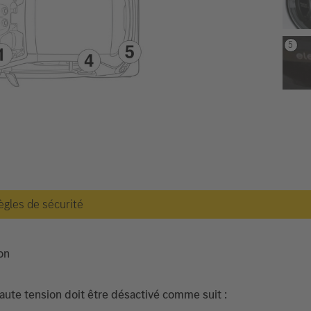
règles de sécurité
on
haute tension doit être désactivé comme suit :