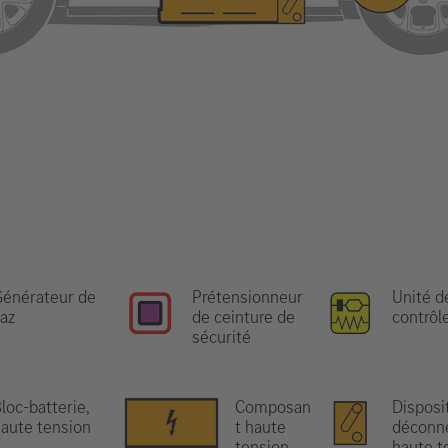
énérateur de
Prétensionneur
Unité d
az
de ceinture de
contrôl
sécurité
loc-batterie,
Composan
Disposit
aute tension
t haute
déconn
tension
haute t