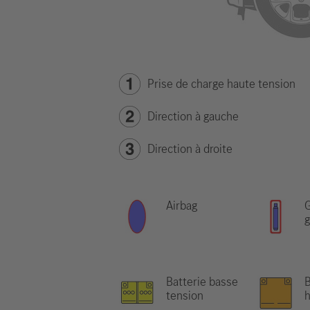
Prise de charge haute tension
Direction à gauche
Direction à droite
Airbag
G
g
Batterie basse
B
tension
h