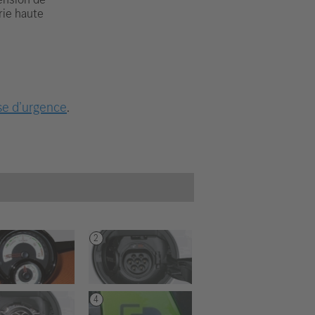
rie haute
se d’urgence
.