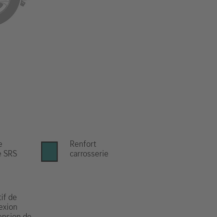
e
Renfort
e SRS
carrosserie
if de
exion
ension de