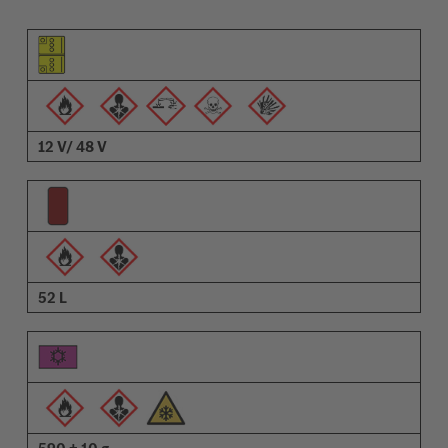
Pictogramme de l'élément
Pictogrammes des avertissements
Description
12 V/ 48 V
52 L