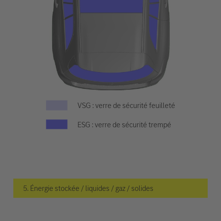
VSG : verre de sécurité feuilleté
ESG : verre de sécurité trempé
5. Énergie stockée / liquides / gaz / solides