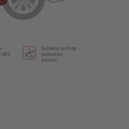
e
Système actif de
e SRS
protection
piétons