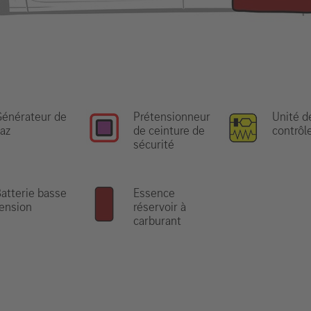
énérateur de
Prétensionneur
Unité d
az
de ceinture de
contrôl
sécurité
atterie basse
Essence
ension
réservoir à
carburant