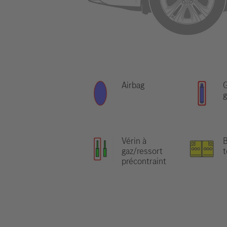
Airbag
G
g
Vérin à
B
gaz/ressort
t
précontraint