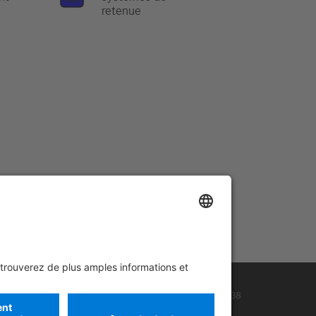
retenue
se d’urgence
.
cue Card Monospace
Version 07/2026
02.0
ID-Nr.: 638