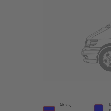
Airbag
R
c