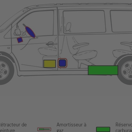
étracteur de
Amortisseur à
Réservo
einture
gaz
carbura