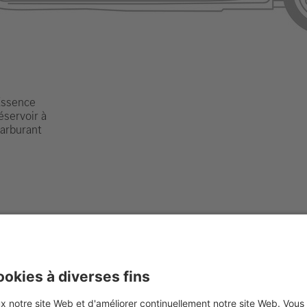
Essence
éservoir à
arburant
les informations, veuillez consulter notre
guide de répon