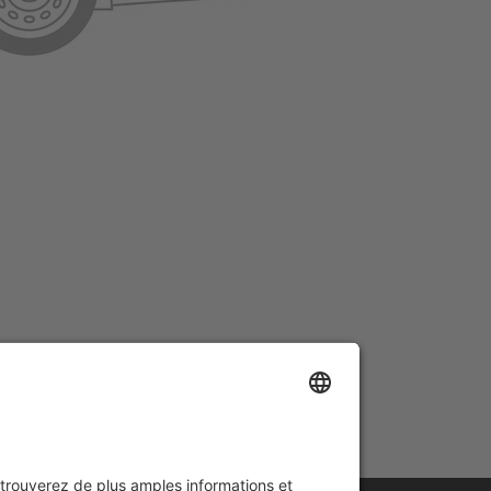
se d’urgence
.