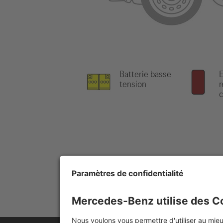
Batterie basse
tension
r
c
Remarque:
Pour obtenir de plus amp